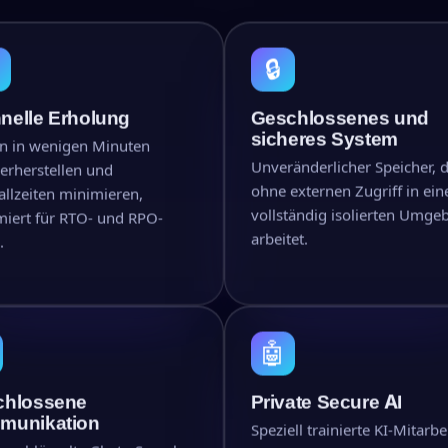
🔒
nelle Erholung
Geschlossenes und
sicheres System
n in wenigen Minuten
Unveränderlicher Speicher, 
erherstellen und
ohne externen Zugriff in ein
allzeiten minimieren,
vollständig isolierten Umge
miert für RTO- und RPO-
arbeitet.
.
🤖
chlossene
Private Secure AI
munikation
Speziell trainierte KI-Mitarbei