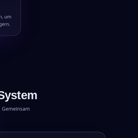
n, um
gern.
 System
nz. Gemeinsam