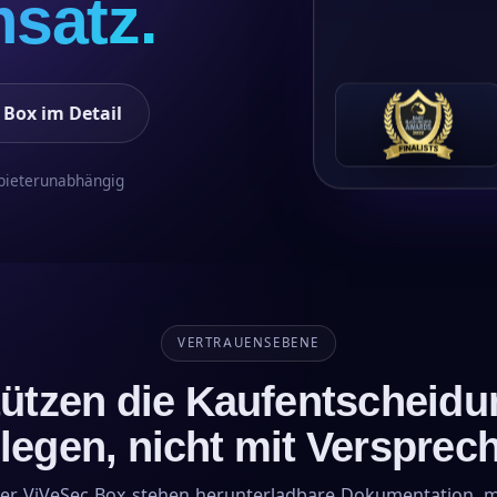
satz.
 Box im Detail
bieterunabhängig
VERTRAUENSEBENE
tützen die Kaufentscheidu
legen, nicht mit Versprec
der ViVeSec Box stehen herunterladbare Dokumentation, 