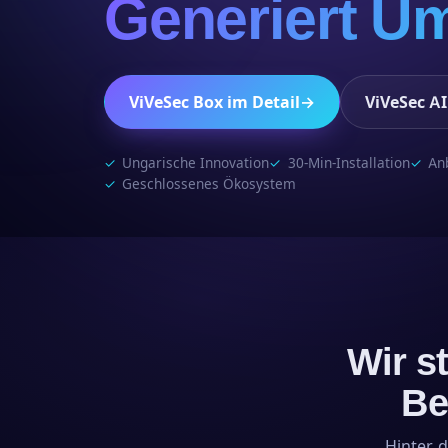
Generiert Um
ViVeSec Box im Detail
→
ViVeSec AI
Ungarische Innovation
30-Min-Installation
An
Geschlossenes Ökosystem
Wir s
Be
Hinter 