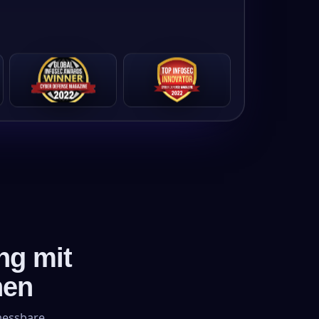
ng mit
hen
messbare