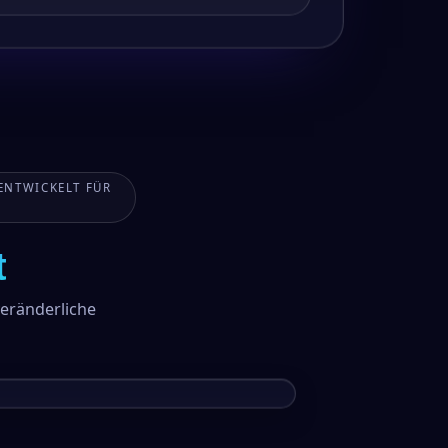
ENTWICKELT FÜR
t
eränderliche
1:24