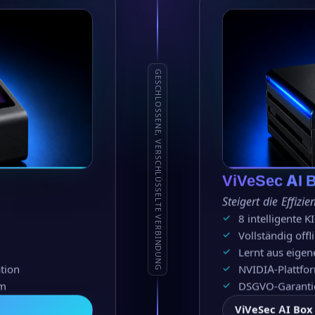
GESCHLOSSENE, VERSCHLÜSSELTE VERBINDUNG
ViVeSec AI 
Steigert die Effiz
8 intelligente K
Vollständig off
Lernt aus eige
tion
NVIDIA-Plattfor
rm
DSGVO-Garantie
ViVeSec AI Box 