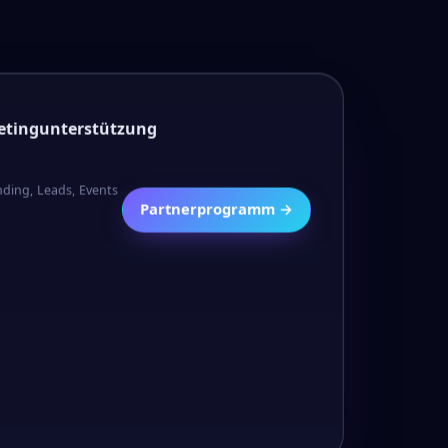
etingunterstützung
ding, Leads, Events
Partnerprogramm →