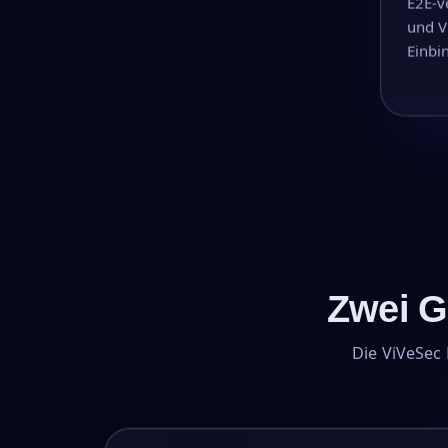
E2E-v
und V
Einbi
Zwei G
Die ViVeSec 