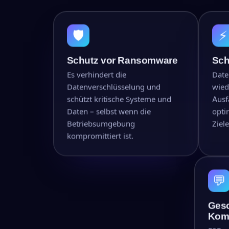
🛡
⚡
Schutz vor Ransomware
Sch
Es verhindert die
Date
Datenverschlüsselung und
wied
schützt kritische Systeme und
Ausf
Daten – selbst wenn die
opti
Betriebsumgebung
Ziele
kompromittiert ist.
💬
Ges
Kom