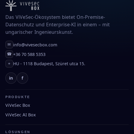
Das ViVeSec-Ökosystem bietet On-Premise-
Datenschutz und Enterprise-KI in einem – mit
ungarischer Ingenieurskunst.
info@vivesecbox.com
✉
+36 70 588 5353
☎
HU - 1118 Budapest, Szüret utca 15.
⌖
in
f
PRODUKTE
ViVeSec Box
ViVeSec AI Box
LÖSUNGEN