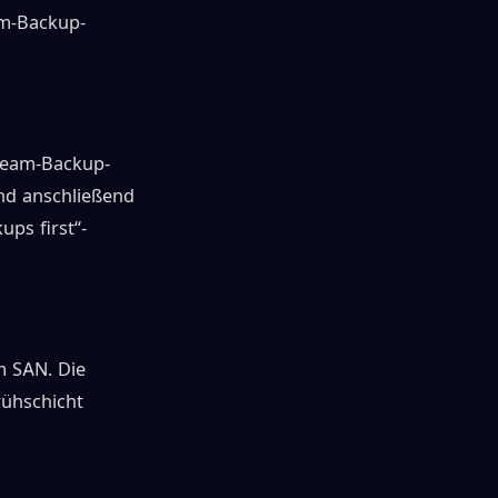
am-Backup-
Veeam-Backup-
und anschließend
ups first“-
m SAN. Die
rühschicht