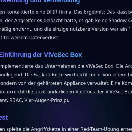
Erkennung und Verhandlung
 kontaktierte eine DFIR-Firma. Das Ergebnis: Das klassi
il der Angreifer es gelöscht hatte, es gab keine Shadow Co
äßig entfernt, und die einzige nutzbare Version war ein 1
 teilweisem Datenverlust.
Einführung der ViVeSec Box
implementierte das Unternehmen die ViVeSec Box. Die Arc
rundlegend: Die Backup-Kette wird nicht mehr von einem 
sondern von der gehärteten Appliance verwaltet. Eine Ko
te erreicht die unveränderlichen Volumes der ViVeSec Box
t, RBAC, Vier-Augen-Prinzip).
est
 spielte die Angriffskette in einer Red-Team-Übung erne