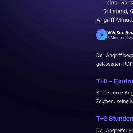
einer Ran
Stillstand,
Angriff Minut
ViVeSec-Re
V
8 Minuten Les
Der Angriff beg
gelassenen RDP-
T+0 – Eindr
Brute-Force-Ang
Zeichen, keine 
T+2 Stunden
Der Angreifer k