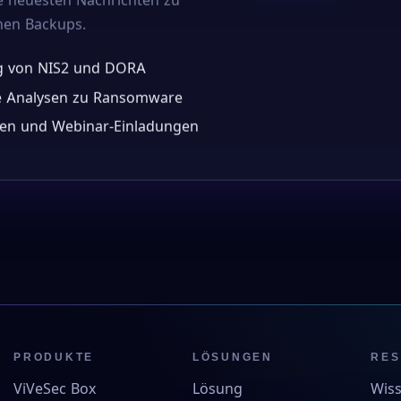
hen Backups.
ng von NIS2 und DORA
he Analysen zu Ransomware
gen und Webinar-Einladungen
PRODUKTE
LÖSUNGEN
RE
ViVeSec Box
Lösung
Wis