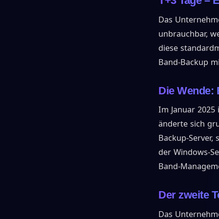
T+3 Tage – 
Das Unternehmen
unbrauchbar, we
diese standardm
Band-Backup mit
Die Wende: 
Im Januar 2025 
änderte sich g
Backup-Server, 
der Windows-Sei
Band-Managemen
Der zweite T
Das Unternehmen