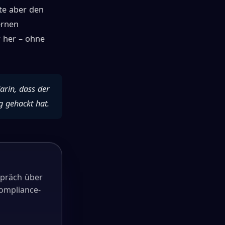
te aber den
ernen
r her – ohne
arin, dass der
g gehackt hat.
spräch über
ompliance-