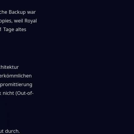
sche Backup war
pies, weil Royal
1 Tage altes
hitektur
herkömmlichen
mpromittierung
 nicht (Out-of-
ut durch.