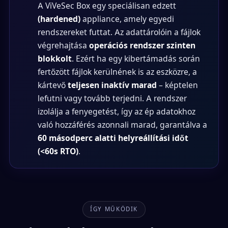
A ViVeSec Box egy speciálisan edzett
(hardened)
appliance, amely egyedi
rendszereket futtat. Az adattárolóin a fájlok
végrehajtása
operációs rendszer szinten
blokkolt
. Ezért ha egy kibertámadás során
fertőzött fájlok kerülnének is az eszközre, a
kártevő
teljesen inaktív marad
– képtelen
lefutni vagy tovább terjedni. A rendszer
izolálja a fenyegetést, így az ép adatokhoz
való hozzáférés azonnali marad, garantálva a
60 másodperc alatti helyreállítási időt
(<60s RTO)
.
ÍGY MŰKÖDIK