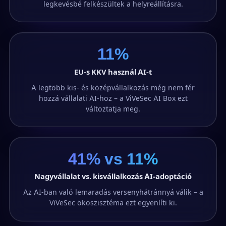
legkevésbé felkészültek a helyreállításra.
11%
EU-s KKV használ AI-t
A legtöbb kis- és középvállalkozás még nem fér
hozzá vállalati AI-hoz – a ViVeSec AI Box ezt
változtatja meg.
41% vs 11%
Nagyvállalat vs. kisvállalkozás AI-adoptáció
Az AI-ban való lemaradás versenyhátránnyá válik – a
ViVeSec ökoszisztéma ezt egyenlíti ki.