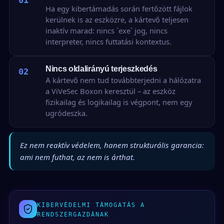
01
Ha egy kibertámadás során fertőzött fájlok
kerülnek is az eszközre, a kártevő teljesen
inaktív marad: nincs `exe` jog, nincs
interpreter, nincs futtatási kontextus.
Nincs oldalirányú terjeszkedés
02
A kártevő nem tud továbbterjedni a hálózatra
a ViVeSec Boxon keresztül – az eszköz
fizikailag és logikailag is végpont, nem egy
ugródeszka.
Ez nem reaktív védelem, hanem strukturális garancia:
ami nem futhat, az nem is árthat.
KIBERVÉDELMI TÁMOGATÁS A
RENDSZERGAZDÁNAK