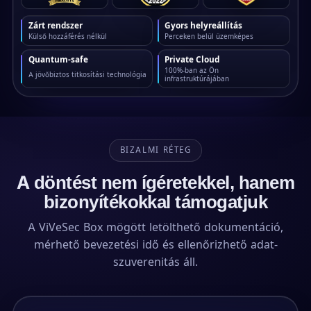
Zárt rendszer
Gyors helyreállítás
Külső hozzáférés nélkül
Perceken belül üzemképes
Quantum-safe
Private Cloud
100%-ban az Ön
A jövőbiztos titkosítási technológia
infrastruktúrájában
BIZALMI RÉTEG
A döntést nem ígéretekkel, hanem
bizonyítékokkal támogatjuk
A ViVeSec Box mögött letölthető dokumentáció,
mérhető bevezetési idő és ellenőrizhető adat-
szuverenitás áll.