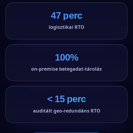
47 perc
logisztikai RTO
100%
on-premise betegadat-tárolás
< 15 perc
auditált geo-redundáns RTO