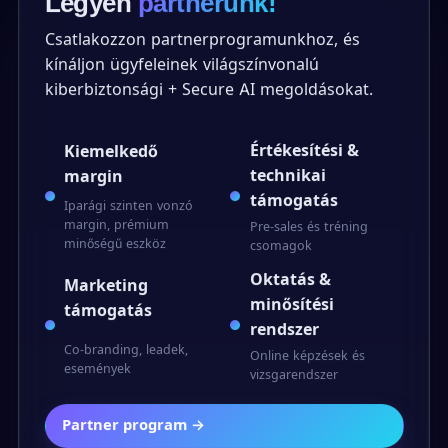
Legyen
partnerünk!
Csatlakozzon partnerprogramunkhoz, és
kínáljon ügyfeleinek világszínvonalú
kiberbiztonsági + Secure AI megoldásokat.
Értékesítési &
Kiemelkedő
technikai
margin
támogatás
Iparági szinten vonzó
margin, prémium
Pre-sales és tréning
minőségű eszköz
csomagok
Oktatás &
Marketing
minősítési
támogatás
rendszer
Co-branding, leadek,
Online képzések és
események
vizsgarendszer
Partner program →