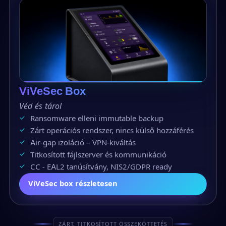
ViVeSec Box
Véd és tárol
Ransomware elleni immutable backup
Zárt operációs rendszer, nincs külső hozzáférés
Air-gap izoláció – VPN-kiváltás
Titkosított fájlszerver és kommunikáció
CC - EAL2 tanúsítvány, NIS2/GDPR ready
ViVeSec box részletesen
ZÁRT, TITKOSÍTOTT ÖSSZEKÖTTETÉS