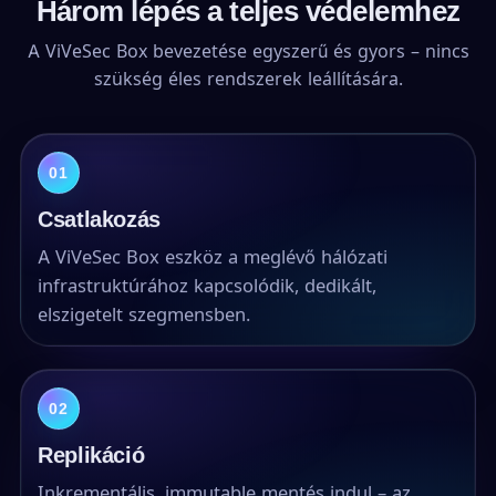
Három lépés a teljes védelemhez
A ViVeSec Box bevezetése egyszerű és gyors – nincs
szükség éles rendszerek leállítására.
01
Csatlakozás
A ViVeSec Box eszköz a meglévő hálózati
infrastruktúrához kapcsolódik, dedikált,
elszigetelt szegmensben.
02
Replikáció
Inkrementális, immutable mentés indul – az