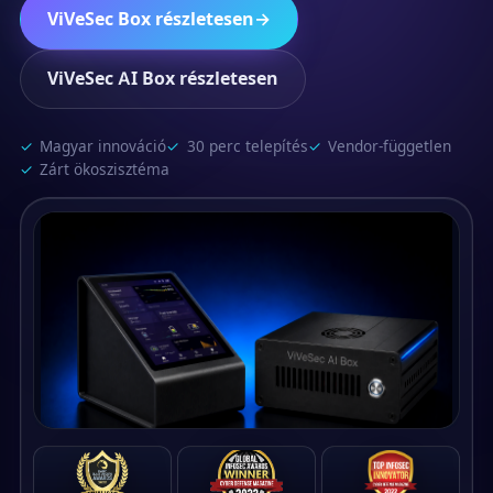
ViVeSec Box részletesen
→
ViVeSec AI Box részletesen
Magyar innováció
30 perc telepítés
Vendor-független
Zárt ökoszisztéma