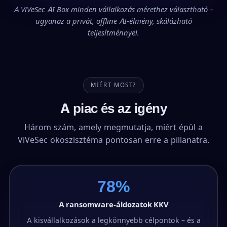
A ViVeSec AI Box minden vállalkozás mérethez választható –
ugyanaz a privát, offline AI-élmény, skálázható
teljesítménnyel.
MIÉRT MOST?
A piac és az igény
Három szám, amely megmutatja, miért épül a
ViVeSec ökoszisztéma pontosan erre a pillanatra.
78%
A ransomware-áldozatok KKV
A kisvállalkozások a legkönnyebb célpontok – és a