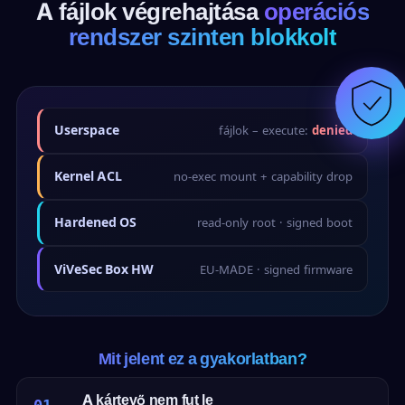
A fájlok végrehajtása
operációs
rendszer szinten blokkolt
Userspace
fájlok – execute:
denied
Kernel ACL
no-exec mount + capability drop
Hardened OS
read-only root · signed boot
ViVeSec Box HW
EU-MADE · signed firmware
Mit jelent ez a gyakorlatban?
A kártevő nem fut le