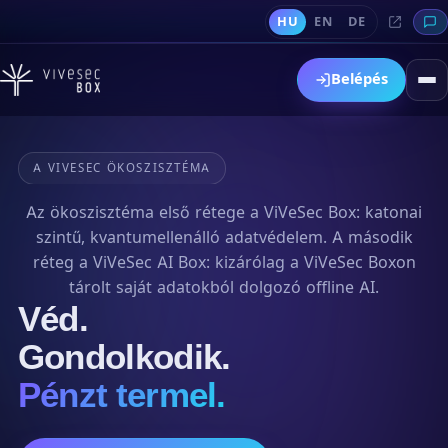
HU
EN
DE
Belépés
A VIVESEC ÖKOSZISZTÉMA
Az ökoszisztéma első rétege a ViVeSec Box: katonai
szintű, kvantumellenálló adatvédelem. A második
réteg a ViVeSec AI Box: kizárólag a ViVeSec Boxon
tárolt saját adatokból dolgozó offline AI.
Véd.
Gondolkodik.
Pénzt termel.