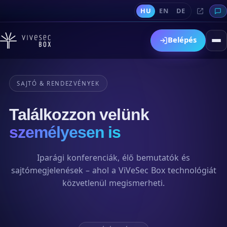
HU
EN
DE
Belépés
SAJTÓ & RENDEZVÉNYEK
Találkozzon velünk
személyesen is
Iparági konferenciák, élő bemutatók és
sajtómegjelenések – ahol a ViVeSec Box technológiát
közvetlenül megismerheti.