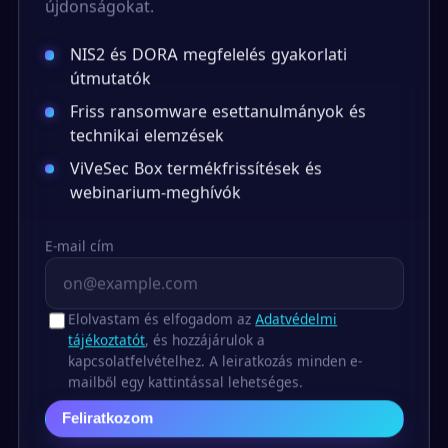
újdonságokat.
NIS2 és DORA megfelelés gyakorlati
útmutatók
Friss ransomware esettanulmányok és
technikai elemzések
ViVeSec Box termékfrissítések és
webinarium-meghívók
E-mail cím
Elolvastam és elfogadom az
Adatvédelmi
tájékoztatót
, és hozzájárulok a
kapcsolatfelvételhez. A leiratkozás minden e-
mailből egy kattintással lehetséges.
Feliratkozom