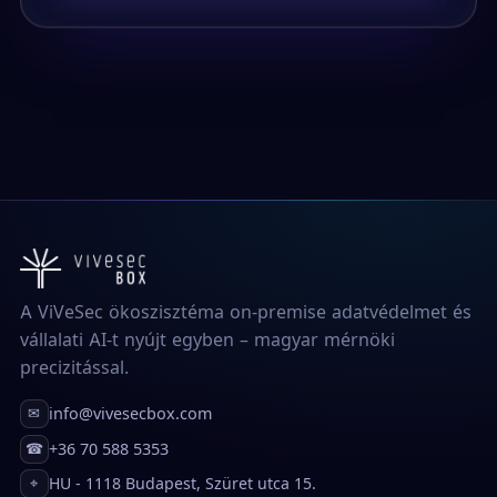
A ViVeSec ökoszisztéma on-premise adatvédelmet és
vállalati AI-t nyújt egyben – magyar mérnöki
precizitással.
info@vivesecbox.com
✉
+36 70 588 5353
☎
HU - 1118 Budapest, Szüret utca 15.
⌖