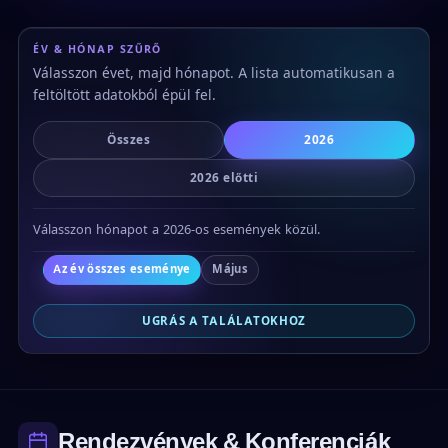
ÉV & HÓNAP SZŰRŐ
Válasszon évet, majd hónapot. A lista automatikusan a
feltöltött adatokból épül fel.
Összes
2026
2026 előtti
Válasszon hónapot a 2026-os események közül.
Az év összes eseménye
Május
UGRÁS A TALÁLATOKHOZ
Rendezvények & Konferenciák