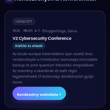
LEZAJLOTT
Koppenhága, Dánia
2026. MÁJUS 6–7.
V2 Cybersecurity Conference
Kiállító és előadó
Az észak-európai kibervédelmi ipar vezető éves
rendezvényén a ViVeSecBox bemutatja immutable
backup és post-quantum titkosítási megoldásait.
Az esemény a skandináv és balti régió
legjelentősebb IT-biztonsági döntéshozóit gyűjti
össze.
Rendezvény weboldala