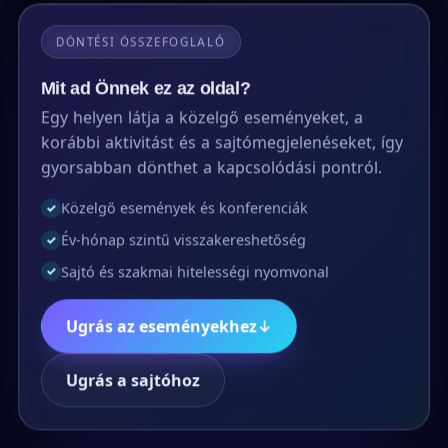
DÖNTÉSI ÖSSZEFOGLALÓ
Mit ad Önnek ez az oldal?
Egy helyen látja a közelgő eseményeket, a
korábbi aktivitást és a sajtómegjelenéseket, így
gyorsabban dönthet a kapcsolódási pontról.
Közelgő események és konferenciák
✓
Év-hónap szintű visszakereshetőség
✓
Sajtó és szakmai hitelességi nyomvonal
✓
Ugrás az eseményekhez
↓
Ugrás a sajtóhoz