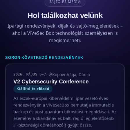
SAJTÓ ÉS MÉDIA
Hol találkozhat velünk
Iparági rendezvények, díjak és sajtó-megjelenések –
ahol a ViVeSec Box technológiát személyesen is
megismerheti.
SORON KÖVETKEZŐ RENDEZVÉNYEK
Koppenhága, Dánia
2026. MÁJUS 6–7.
V2 Cybersecurity Conference
Kiállító és előadó
Az észak-európai kibervédelmi ipar vezető éves
rendezvényén a ViVeSecBox bemutatja immutable
backup és post-quantum titkosítási megoldásait. Az
esemény a skandináv és balti régió legjelentősebb
IT-biztonsági döntéshozóit gyűjti össze.