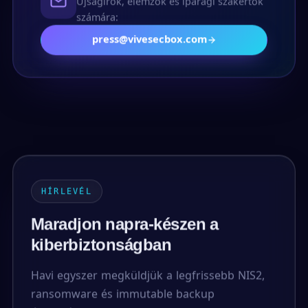
Újságírók, elemzők és iparági szakértők
számára:
press@vivesecbox.com
HÍRLEVÉL
Maradjon napra-készen a
kiberbiztonságban
Havi egyszer megküldjük a legfrissebb NIS2,
ransomware és immutable backup