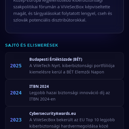
szakpolitikai fórumán a ViVeSecBox képviseltette
magát, és tárgyalásokat folytatott lengyel, cseh és
szlovák potenciális disztribútorokkal.
SAJTÓ ÉS ELISMERÉSEK
Budapesti Értéktőzsde (BÉT)
2025
A ViVeTech Nyrt. kiberbiztonsági portfóliója
kiemelésre kerül a BÉT Elemzői Napon
ITBN 2024
2024
Legjobb hazai biztonsági innováció díj az
ITBN 2024-en
CybersecurityAwards.eu
2023
A ViVeSecBox bekerült az EU Top 10 legjobb
kiberbiztonsági hardvermegoldása közé