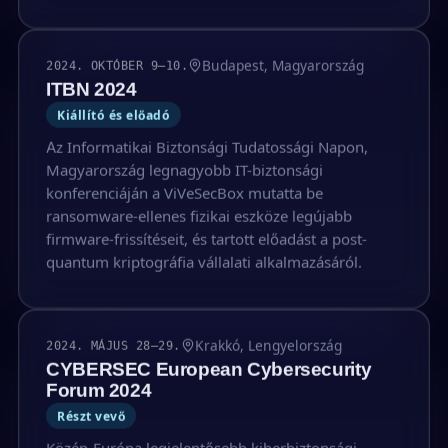
Budapest, Magyarország
2024. OKTÓBER 9–10.
ITBN 2024
Kiállító és előadó
Az Informatikai Biztonsági Tudatossági Napon,
Magyarország legnagyobb IT-biztonsági
konferenciáján a ViVeSecBox mutatta be
ransomware-ellenes fizikai eszköze legújabb
firmware-frissítéseit, és tartott előadást a post-
quantum kriptográfia vállalati alkalmazásáról.
Krakkó, Lengyelország
2024. MÁJUS 28–29.
CYBERSEC European Cybersecurity
Forum 2024
Részt vevő
Közép-Európa legjelentősebb kiberbiztonsági