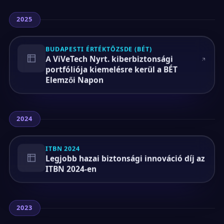
2025
BUDAPESTI ÉRTÉKTŐZSDE (BÉT)
A ViVeTech Nyrt. kiberbiztonsági
portfóliója kiemelésre kerül a BÉT
Elemzői Napon
2024
ITBN 2024
Legjobb hazai biztonsági innováció díj az
ITBN 2024-en
2023