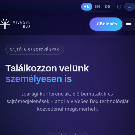
HU
EN
DE
Belépés
SAJTÓ & RENDEZVÉNYEK
Találkozzon velünk
személyesen is
Iparági konferenciák, élő bemutatók és
sajtómegjelenések – ahol a ViVeSec Box technológiát
közvetlenül megismerheti.