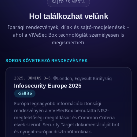
SAJTÓ ÉS MÉDIA
Hol találkozhat velünk
Iparági rendezvények, díjak és sajtó-megjelenések –
ahol a ViVeSec Box technológiát személyesen is
megismerheti.
SORON KÖVETKEZŐ RENDEZVÉNYEK
London, Egyesült Királyság
2025. JÚNIUS 3–5.
Infosecurity Europe 2025
Kiállító
Európa legnagyobb információbiztonsági
rendezvényén a ViVeSecBox bemutatta NIS2-
megfelelőségi megoldásait és Common Criteria
elvek szerinti Security Target dokumentációját brit
és nyugat-európai disztribútoroknak.