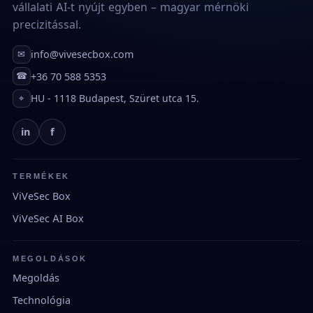
vállalati AI-t nyújt egyben – magyar mérnöki
precizitással.
info@vivesecbox.com
✉
+36 70 588 5353
☎
HU - 1118 Budapest, Szüret utca 15.
⌖
in
f
TERMÉKEK
ViVeSec Box
ViVeSec AI Box
MEGOLDÁSOK
Megoldás
Technológia