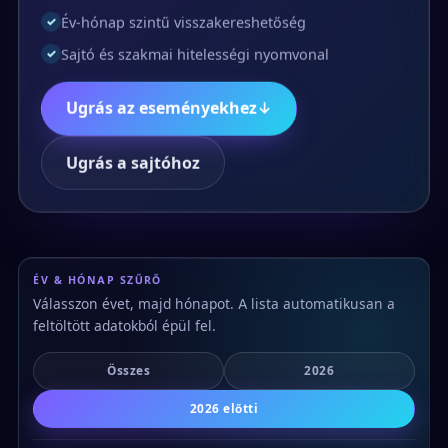
Év-hónap szintű visszakereshetőség
✓
Sajtó és szakmai hitelességi nyomvonal
✓
Ugrás az eseményekhez
↓
Ugrás a sajtóhoz
ÉV & HÓNAP SZŰRŐ
Válasszon évet, majd hónapot. A lista automatikusan a
feltöltött adatokból épül fel.
Összes
2026
2026 előtti