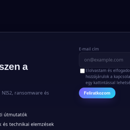
E-mail cím
szen a
Elolvastam és elfogad
hozzájárulok a kapcsola
egy kattintással lehets
b NIS2, ransomware és
Feliratkozom
ti útmutatók
 és technikai elemzések