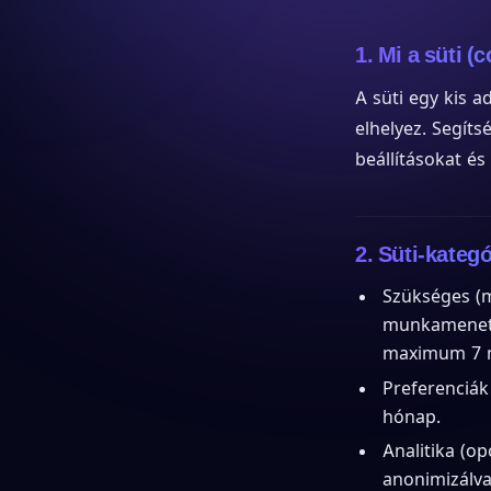
1. Mi a süti (
A süti egy kis 
elhelyez. Segíts
beállításokat és
2. Süti-kateg
Szükséges (m
munkamenet-a
maximum 7 
Preferenciák
hónap.
Analitika (op
anonimizálva