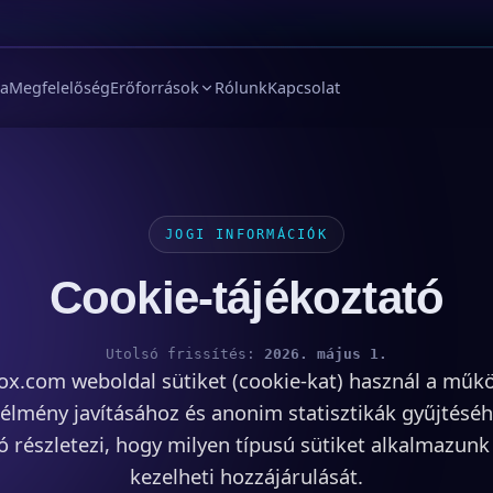
ia
Megfelelőség
Erőforrások
Rólunk
Kapcsolat
JOGI INFORMÁCIÓK
Cookie-tájékoztató
Utolsó frissítés:
2026. május 1.
ox.com weboldal sütiket (cookie-kat) használ a műk
 élmény javításához és anonim statisztikák gyűjtéséh
ó részletezi, hogy milyen típusú sütiket alkalmazun
kezelheti hozzájárulását.