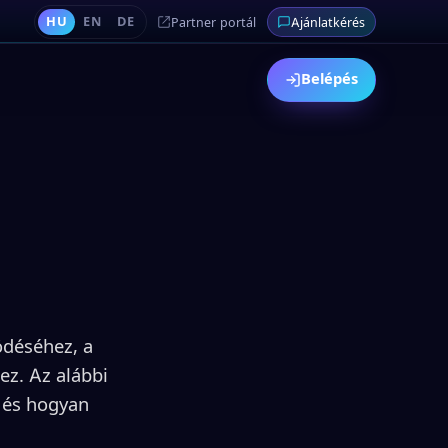
HU
EN
DE
Partner portál
Ajánlatkérés
Belépés
ödéséhez, a
ez. Az alábbi
k és hogyan