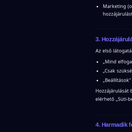
Marketing (o
hozzájárulás
3. Hozzájárul
Az első látogatá
„Mind elfog
„Csak szüksé
„Beállítások"
Hozzájárulását 
elérhető „Süti-be
4. Harmadik fé