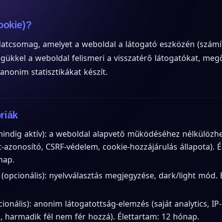
cookie)?
adatcsomag, amelyet a weboldal a látogató eszközén (számí
égükkel a weboldal felismeri a visszatérő látogatókat, megő
 anonim statisztikákat készít.
óriák
indig aktív): a weboldal alapvető működéséhez nélkülözhete
zonosító, CSRF-védelem, cookie-hozzájárulás állapota). É
nap.
 (opcionális): nyelvválasztás megjegyzése, dark/light mód. 
cionális): anonim látogatottság-elemzés (saját analytics, IP
, harmadik fél nem fér hozzá). Élettartam: 12 hónap.