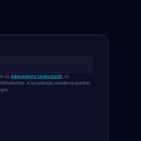
om az
Adatvédelmi tájékoztatót
, és
tfelvételhez. A leiratkozás minden e-mailből
éges.