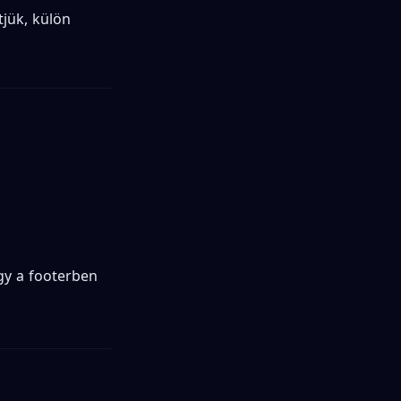
tjük, külön
gy a footerben