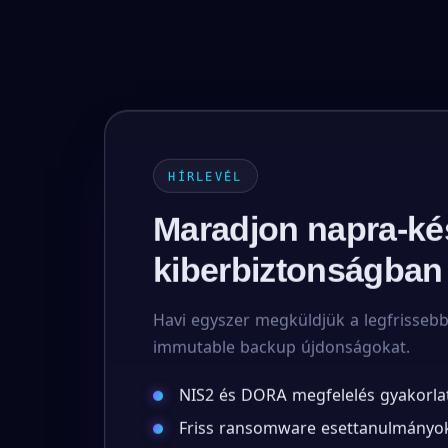
HÍRLEVÉL
Maradjon napra-ké
kiberbiztonságban
Havi egyszer megküldjük a legfrisseb
immutable backup újdonságokat.
NIS2 és DORA megfelelés gyakorla
Friss ransomware esettanulmányok