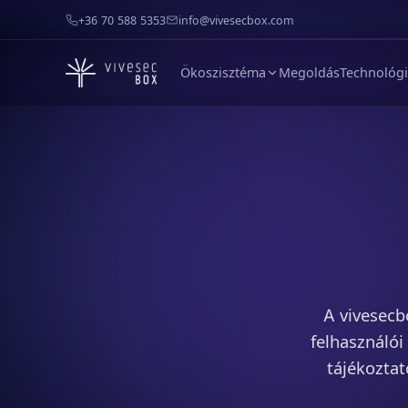
+36 70 588 5353
info@vivesecbox.com
Ökoszisztéma
Megoldás
Technológ
A vivesecb
felhasználói
tájékoztat