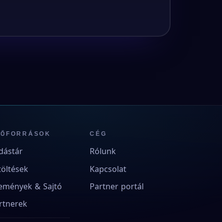
RŐFORRÁSOK
CÉG
dástár
Rólunk
töltések
Kapcsolat
emények & Sajtó
Partner portál
rtnerek