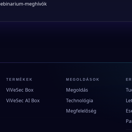
 webinarium-meghívók
TERMÉKEK
MEGOLDÁSOK
E
ViVeSec Box
Megoldás
Tu
ViVeSec AI Box
Technológia
Le
Megfelelőség
Es
Pa