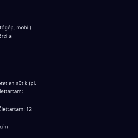
tógép, mobil)
rzi a
tlen sütik (pl.
lettartam:
Élettartam: 12
-cím