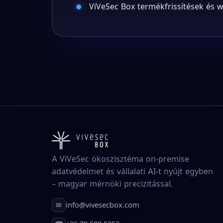
ViVeSec Box termékfrissítések és
A ViVeSec ökoszisztéma on-premise
adatvédelmet és vállalati AI-t nyújt egyben
– magyar mérnöki precizitással.
info@vivesecbox.com
✉