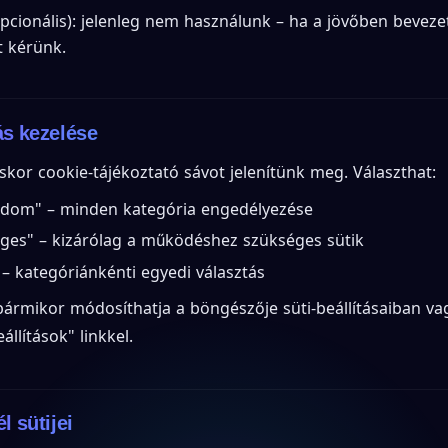
pcionális): jelenleg nem használunk – ha a jövőben beveze
t kérünk.
ás kezelése
skor cookie-tájékoztató sávot jelenítünk meg. Választhat:
adom" – minden kategória engedélyezése
ges" – kizárólag a működéshez szükséges sütik
 – kategóriánkénti egyedi választás
bármikor módosíthatja a böngészője süti-beállításaiban va
állítások" linkkel.
l sütijei