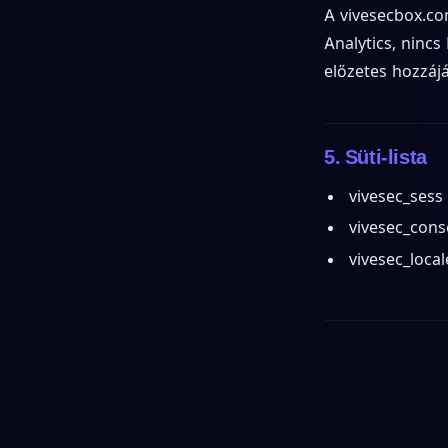
A vivesecbox.com
Analytics, nincs
előzetes hozzájá
5. Süti-lista
vivesec_sess
vivesec_cons
vivesec_local