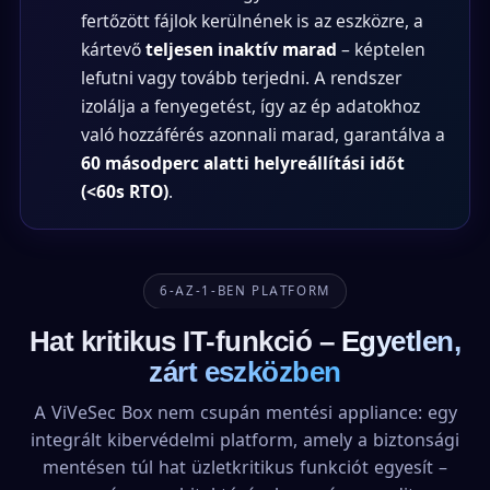
fertőzött fájlok kerülnének is az eszközre, a
kártevő
teljesen inaktív marad
– képtelen
lefutni vagy tovább terjedni. A rendszer
izolálja a fenyegetést, így az ép adatokhoz
való hozzáférés azonnali marad, garantálva a
60 másodperc alatti helyreállítási időt
(<60s RTO)
.
6-AZ-1-BEN PLATFORM
Hat kritikus IT-funkció –
Egyetlen,
zárt eszközben
A ViVeSec Box nem csupán mentési appliance: egy
integrált kibervédelmi platform, amely a biztonsági
mentésen túl hat üzletkritikus funkciót egyesít –