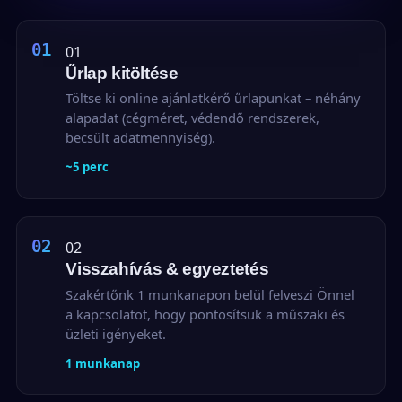
01
Űrlap kitöltése
Töltse ki online ajánlatkérő űrlapunkat – néhány
alapadat (cégméret, védendő rendszerek,
becsült adatmennyiség).
~5 perc
02
Visszahívás & egyeztetés
Szakértőnk 1 munkanapon belül felveszi Önnel
a kapcsolatot, hogy pontosítsuk a műszaki és
üzleti igényeket.
1 munkanap