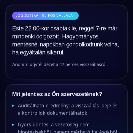
LOGISZTIKA · 85 FŐS VÁLLALAT
Este 22:00-kor csaptak le, reggel 7-re már
mindenki dolgozott. Hagyományos
mentésnél napokban gondolkodtunk volna,
ha egyáltalán sikerül.
Anonim ügyfélidézet a 47 perces visszaállásról.
Mit jelent ez az Ön szervezetének?
▸
Auditálható eredmény: a visszaállás ideje és
a kontrollok dokumentálhatók.
▸
Gyors döntés: a vezetőség nem
hipotézisekből, hanem mérhető hatásokból