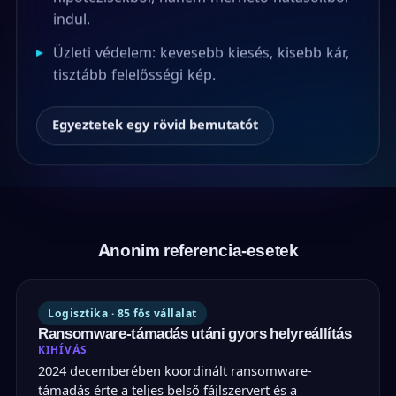
indul.
▸
Üzleti védelem: kevesebb kiesés, kisebb kár,
tisztább felelősségi kép.
Egyeztetek egy rövid bemutatót
Anonim referencia-esetek
Logisztika · 85 fős vállalat
Ransomware-támadás utáni gyors helyreállítás
KIHÍVÁS
2024 decemberében koordinált ransomware-
támadás érte a teljes belső fájlszervert és a