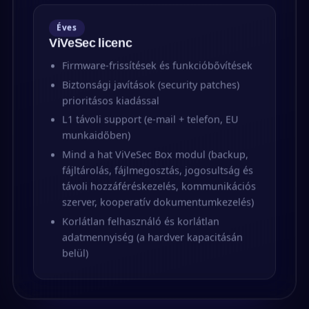
Éves
ViVeSec licenc
Firmware-frissítések és funkció­bővítések
Biztonsági javítások (security patches)
prioritásos kiadással
L1 távoli support (e-mail + telefon, EU
munkaidőben)
Mind a hat ViVeSec Box modul (backup,
fájltárolás, fájlmegosztás, jogosultság és
távoli hozzáféréskezelés, kommunikációs
szerver, kooperatív dokumentumkezelés)
Korlátlan felhasználó és korlátlan
adatmennyiség (a hardver kapacitásán
belül)