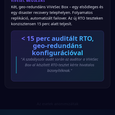
VIVESEC MEGOLDÁS
Két, geo-redundáns ViVeSec Box – egy elsődleges és
egy disaster recovery telephelyen. Folyamatos
replikáció, automatizált failover. Az új RTO teszteken
konzisztensen 15 perc alatt teljesít.
< 15 perc
auditált RTO,
geo-redundáns
konfigurációval
“A szabályozói audit során az auditor a ViVeSec
Box-al készített RTO-tesztet kérte hivatalos
bizonyítéknak.”