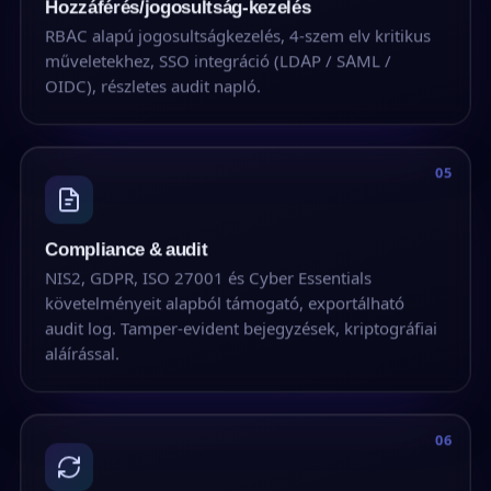
Hozzáférés/jogosultság-kezelés
RBAC alapú jogosultságkezelés, 4-szem elv kritikus
műveletekhez, SSO integráció (LDAP / SAML /
OIDC), részletes audit napló.
05
Compliance & audit
NIS2, GDPR, ISO 27001 és Cyber Essentials
követelményeit alapból támogató, exportálható
audit log. Tamper-evident bejegyzések, kriptográfiai
aláírással.
06