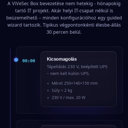
A ViVeSec Box bevezetése nem hetekig - hónapokig
tartó IT projekt. Akár helyi IT-csapat nélkül is
beüzemelhető – minden konfigurációhoz egy guided
wizard tartozik. Tipikus végpontonkénti élesbe-állás
30 percen belül.
Kicsomagolás
00:00
Tápellátás 230 V, beépített UPS
– nem kell külön UPS.
Méret 250×140×150 mm
Súly < 2 kg
230 V / max. 20 W