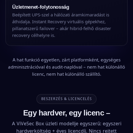
Üzletmenet-folytonosság
Beépített UPS-szel a hálózati áramkimaradást is
áthidalja. Instant Recovery virtuális gépekhez,
pillanatszerű failover – akár hibrid-felhő disaster
recovery célhelyre is.
A hat funkció egyetlen, zárt platformként, egységes
adminisztrációval és audit-naplóval – nem hat különálló
licenc, nem hat különálló szállító.
BESZERZÉS & LICENCELÉS
Egy hardver, egy licenc –
A ViVeSec Box üzleti modellje egyszerű: egyszeri
hardverköltség + éves licencdíj. Nincs rejtett