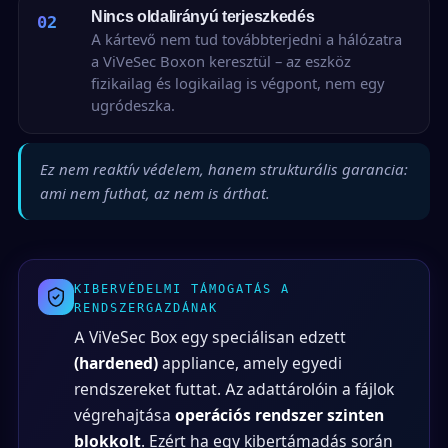
Nincs oldalirányú terjeszkedés
02
A kártevő nem tud továbbterjedni a hálózatra
a ViVeSec Boxon keresztül – az eszköz
fizikailag és logikailag is végpont, nem egy
ugródeszka.
Ez nem reaktív védelem, hanem strukturális garancia:
ami nem futhat, az nem is árthat.
KIBERVÉDELMI TÁMOGATÁS A
RENDSZERGAZDÁNAK
A ViVeSec Box egy speciálisan edzett
(hardened)
appliance, amely egyedi
rendszereket futtat. Az adattárolóin a fájlok
végrehajtása
operációs rendszer szinten
blokkolt
. Ezért ha egy kibertámadás során