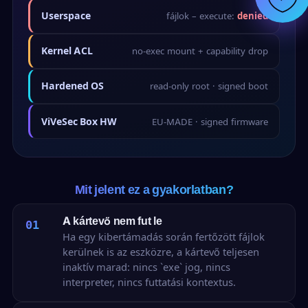
Userspace
fájlok – execute:
denied
Kernel ACL
no-exec mount + capability drop
Hardened OS
read-only root · signed boot
ViVeSec Box HW
EU-MADE · signed firmware
Mit jelent ez a gyakorlatban?
A kártevő nem fut le
01
Ha egy kibertámadás során fertőzött fájlok
kerülnek is az eszközre, a kártevő teljesen
inaktív marad: nincs `exe` jog, nincs
interpreter, nincs futtatási kontextus.