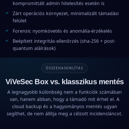
kompromittált admin hitelesítés esetén is
Zárt operációs környezet, minimalizált támadási
felület
Forensic nyomkövetés és anomália-érzékelés
Beépített integritás-ellenőrzés (sha-256 + post-
quantum aláírások)
ÖSSZEHASONLÍTÁS
ViVeSec Box vs. klasszikus mentés
A legnagyobb különbség nem a funkciók számában
van, hanem abban, hogy a támadó mit érhet el. A
cloud backup és a hagyományos mentés ugyan
segíthet, de nem állítja meg a célzott incidensláncot.