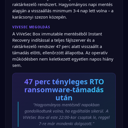
raktárkezelő rendszert. Hagyományos napi mentés
alapján a visszaállás minimum 3-4 nap lett volna – a
karácsonyi szezon közepén.
VIVESEC MEGOLDÁS
A ViVeSec Box immutable mentéséből Instant
Recovery indítással a teljes fájlszerver és a
raktárkezelő rendszer 47 perc alatt visszaállt a
támadás előtti, ellenőrzött állapotba. Az operatív
működésben nem keletkezett egyetlen napos hiány
sem.
47 perc
tényleges RTO
ransomware-támadás
után
“Hagyományos mentésnél napokban
gondolkodtunk volna, ha egyáltalán sikerül. A
ViVeSec Box-al este 22:00-kor csaptak le, reggel
7-re már mindenki dolgozott.”