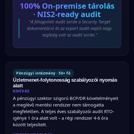
100%
On-premise tárolás
· NIS2-ready audit
“A felügyeleti audit során a Security Target
dokumentáció és az export audit-napló nagy
segítség volt az audit során.”
Pénzügyi intézmény · 50+ fő
Üzletmenet-folytonosság szabályozói nyomás
alatt
KIHÍVÁS
A pénzügyi szektor szigorú BCP/DR követelményeit
a meglévő mentési rendszer nem támogatta
megfelelően. A teljes éves szabályozói audit RTO-
igénye 1 óra alatt volt – a régi rendszer 4-6 óra
között teljesített.