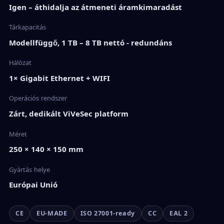
Igen – áthidalja az átmeneti áramkimaradást
Tárkapacitás
Modellfüggő, 1 TB – 8 TB nettó - redundáns
Hálózat
1× Gigabit Ethernet + WIFI
Operációs rendszer
Zárt, dedikált ViVeSec platform
Méret
250 × 140 × 150 mm
Gyártás helye
Európai Unió
CE
EU-MADE
ISO 27001-ready
CC
EAL 2