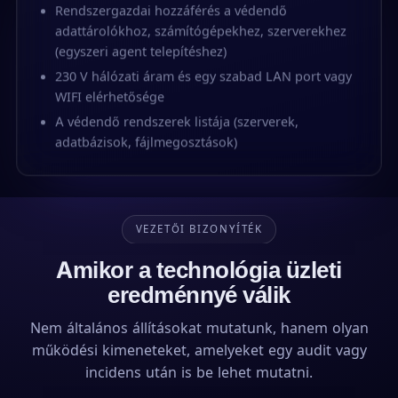
Rendszergazdai hozzáférés a védendő
adattárolókhoz, számítógépekhez, szerverekhez
(egyszeri agent telepítéshez)
230 V hálózati áram és egy szabad LAN port vagy
WIFI elérhetősége
A védendő rendszerek listája (szerverek,
adatbázisok, fájlmegosztások)
VEZETŐI BIZONYÍTÉK
Amikor a technológia üzleti
eredménnyé válik
Nem általános állításokat mutatunk, hanem olyan
működési kimeneteket, amelyeket egy audit vagy
incidens után is be lehet mutatni.