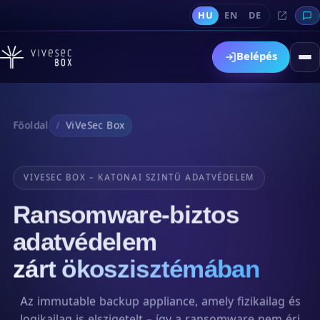
HU
EN
DE
Belépés
Főoldal
ViVeSec Box
VIVESEC BOX – KATONAI SZINTŰ ADATVÉDELEM
Ransomware-biztos
adatvédelem
zárt ökoszisztémában
Az immutable backup appliance, amely fizikailag és
logikailag is elszigetelt – így a ransomware nem éri