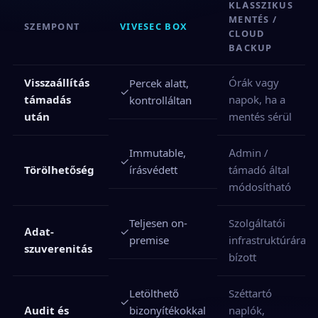
KLASSZIKUS
MENTÉS /
SZEMPONT
VIVESEC BOX
CLOUD
BACKUP
Visszaállítás
Órák vagy
Percek alatt,
✓
támadás
napok, ha a
kontrolláltan
után
mentés sérül
Immutable,
Admin /
✓
írásvédett
Törölhetőség
támadó által
módosítható
Teljesen on-
Szolgáltatói
✓
Adat-
premise
infrastruktúrára
szuverenitás
bízott
Letölthető
Széttartó
✓
bizonyítékokkal
Audit és
naplók,