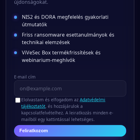
újdonságokat.
NIS2 és DORA megfelelés gyakorlati
útmutatók
Friss ransomware esettanulmányok és
technikai elemzések
ViVeSec Box termékfrissítések és
webinarium-meghívók
E-mail cím
Elolvastam és elfogadom az
Adatvédelmi
tájékoztatót
, és hozzájárulok a
kapcsolatfelvételhez. A leiratkozás minden e-
mailből egy kattintással lehetséges.
Feliratkozom