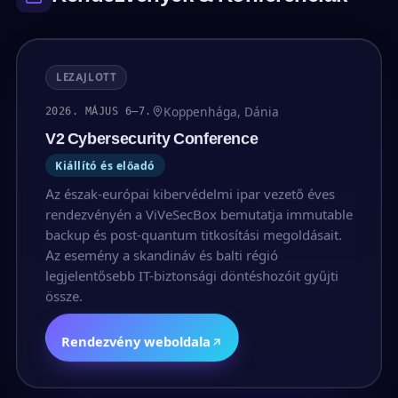
LEZAJLOTT
Koppenhága, Dánia
2026. MÁJUS 6–7.
V2 Cybersecurity Conference
Kiállító és előadó
Az észak-európai kibervédelmi ipar vezető éves
rendezvényén a ViVeSecBox bemutatja immutable
backup és post-quantum titkosítási megoldásait.
Az esemény a skandináv és balti régió
legjelentősebb IT-biztonsági döntéshozóit gyűjti
össze.
Rendezvény weboldala