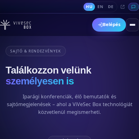
HU
EN
DE
Belépés
SAJTÓ & RENDEZVÉNYEK
Találkozzon velünk
személyesen is
Iparági konferenciák, élő bemutatók és
sajtómegjelenések – ahol a ViVeSec Box technológiát
közvetlenül megismerheti.