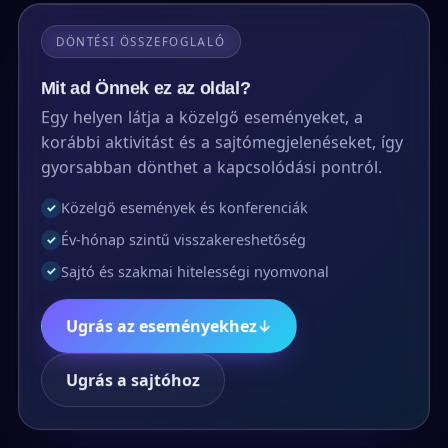
DÖNTÉSI ÖSSZEFOGLALÓ
Mit ad Önnek ez az oldal?
Egy helyen látja a közelgő eseményeket, a
korábbi aktivitást és a sajtómegjelenéseket, így
gyorsabban dönthet a kapcsolódási pontról.
Közelgő események és konferenciák
✓
Év-hónap szintű visszakereshetőség
✓
Sajtó és szakmai hitelességi nyomvonal
✓
Ugrás az eseményekhez
↓
Ugrás a sajtóhoz