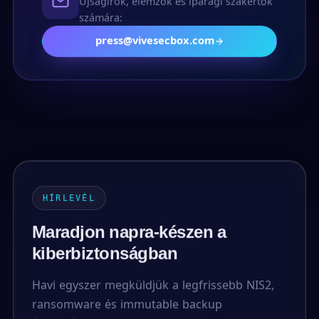
Újságírók, elemzők és iparági szakértők
számára:
press@vivesecbox.com
HÍRLEVÉL
Maradjon napra-készen a
kiberbiztonságban
Havi egyszer megküldjük a legfrissebb NIS2,
ransomware és immutable backup