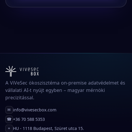
A ViVeSec ökoszisztéma on-premise adatvédelmet és
vállalati AI-t nyújt egyben – magyar mérnöki
precizitással.
info@vivesecbox.com
✉
+36 70 588 5353
☎
HU - 1118 Budapest, Szüret utca 15.
⌖