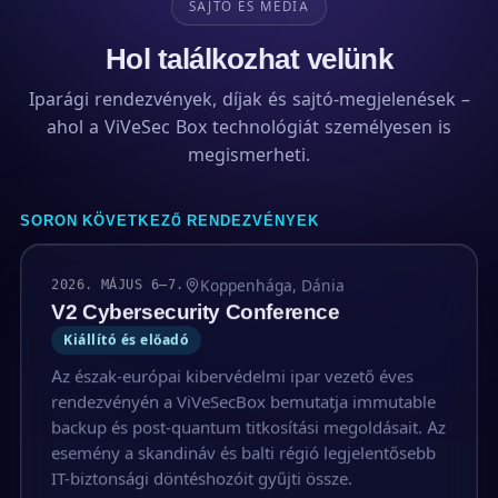
SAJTÓ ÉS MÉDIA
Hol találkozhat velünk
Iparági rendezvények, díjak és sajtó-megjelenések –
ahol a ViVeSec Box technológiát személyesen is
megismerheti.
SORON KÖVETKEZŐ RENDEZVÉNYEK
Koppenhága, Dánia
2026. MÁJUS 6–7.
V2 Cybersecurity Conference
Kiállító és előadó
Az észak-európai kibervédelmi ipar vezető éves
rendezvényén a ViVeSecBox bemutatja immutable
backup és post-quantum titkosítási megoldásait. Az
esemény a skandináv és balti régió legjelentősebb
IT-biztonsági döntéshozóit gyűjti össze.