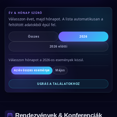
ÉV & HÓNAP SZŰRŐ
Válasszon évet, majd hónapot. A lista automatikusan a
feltöltött adatokból épül fel.
Összes
2026
2026 előtti
Válasszon hónapot a 2026-os események közül.
Az év összes eseménye
Május
UGRÁS A TALÁLATOKHOZ
Rendezvények & Konferenciák