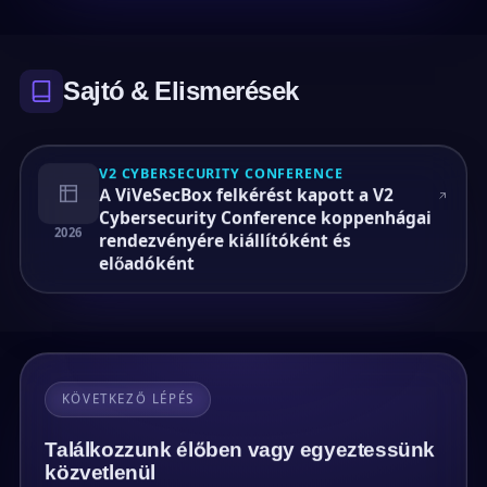
Sajtó & Elismerések
V2 CYBERSECURITY CONFERENCE
A ViVeSecBox felkérést kapott a V2
Cybersecurity Conference koppenhágai
2026
rendezvényére kiállítóként és
előadóként
KÖVETKEZŐ LÉPÉS
Találkozzunk élőben vagy egyeztessünk
közvetlenül