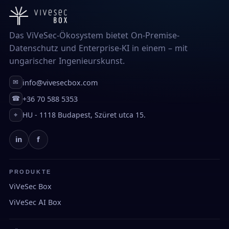
Das ViVeSec-Ökosystem bietet On-Premise-
Datenschutz und Enterprise-KI in einem – mit
ungarischer Ingenieurskunst.
info@vivesecbox.com
✉
+36 70 588 5353
☎
HU - 1118 Budapest, Szüret utca 15.
⌖
in
f
PRODUKTE
ViVeSec Box
ViVeSec AI Box