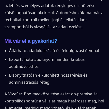
üzleti és személyes adatok tényleges ellenőrzése
külső joghatóság alá kerül. A döntéshozók ma már a
technikai kontroll mellett jogi és ellátási lánc
szempontból is vizsgálják az adatkezelést.
Mit vár el a gyakorlat?
Átlátható adatlokalizáció és feldolgozási útvonal
Exportálható auditnyom minden kritikus
adatművelethez
Bizonyíthatóan elkülönített hozzáférési és
adminisztrációs réteg
A ViVeSec Box megközelítése ezért on-premise és
kontrollközpontú: a vállalat maga határozza meg, hol
él az adat, meddig megőrizhető, és kik férhetnek