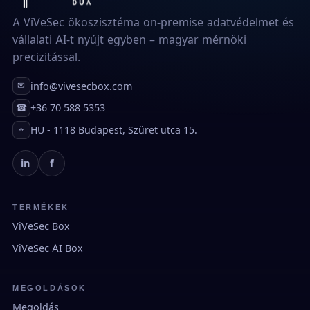
A ViVeSec ökoszisztéma on-premise adatvédelmet és
vállalati AI-t nyújt egyben – magyar mérnöki
precizitással.
info@vivesecbox.com
✉
+36 70 588 5353
☎
HU - 1118 Budapest, Szüret utca 15.
⌖
in
f
TERMÉKEK
ViVeSec Box
ViVeSec AI Box
MEGOLDÁSOK
Megoldás