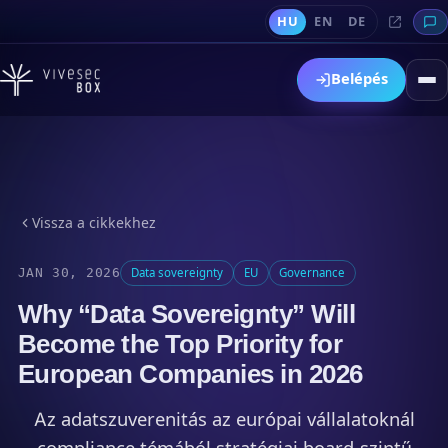
HU
EN
DE
Belépés
Vissza a cikkekhez
JAN 30, 2026
Data sovereignty
EU
Governance
Why “Data Sovereignty” Will
Become the Top Priority for
European Companies in 2026
Az adatszuverenitás az európai vállalatoknál
compliance témából stratégiai board-szintű