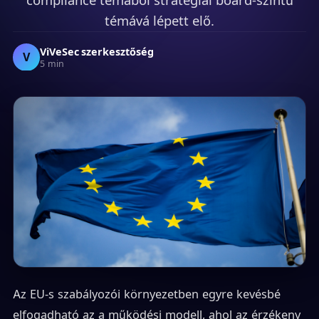
témává lépett elő.
ViVeSec szerkesztőség
V
5 min
Az EU-s szabályozói környezetben egyre kevésbé
elfogadható az a működési modell, ahol az érzékeny