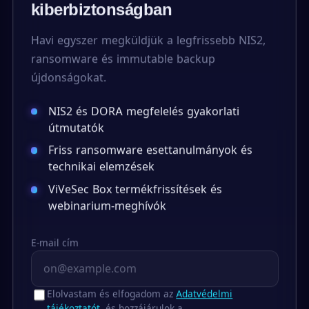
kiberbiztonságban
Havi egyszer megküldjük a legfrissebb NIS2,
ransomware és immutable backup
újdonságokat.
NIS2 és DORA megfelelés gyakorlati
útmutatók
Friss ransomware esettanulmányok és
technikai elemzések
ViVeSec Box termékfrissítések és
webinarium-meghívók
E-mail cím
Elolvastam és elfogadom az
Adatvédelmi
tájékoztatót
, és hozzájárulok a