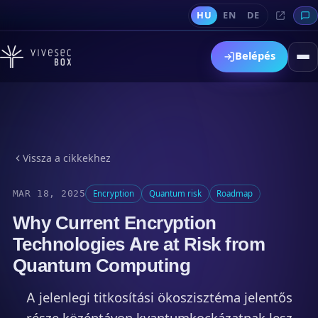
HU
EN
DE
Belépés
Vissza a cikkekhez
MAR 18, 2025
Encryption
Quantum risk
Roadmap
Why Current Encryption
Technologies Are at Risk from
Quantum Computing
A jelenlegi titkosítási ökoszisztéma jelentős
része középtávon kvantumkockázatnak lesz