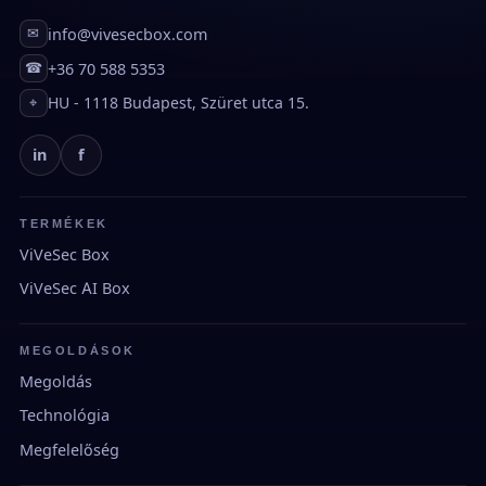
info@vivesecbox.com
✉
+36 70 588 5353
☎
HU - 1118 Budapest, Szüret utca 15.
⌖
in
f
TERMÉKEK
ViVeSec Box
ViVeSec AI Box
MEGOLDÁSOK
Megoldás
Technológia
Megfelelőség