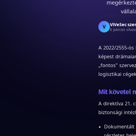
megérkezte
válla
ViVeSec sze
V
6 perces olva
A 2022/2555-ös 
képest drámaian
„fontos" szervez
logisztikai cége
Mit követel
A direktíva 21. 
biztonsági intéz
Dokumentált i
részletes bej