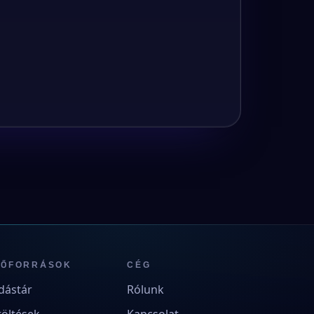
RŐFORRÁSOK
CÉG
dástár
Rólunk