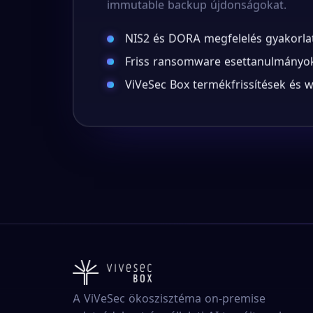
immutable backup újdonságokat.
NIS2 és DORA megfelelés gyakorla
Friss ransomware esettanulmányok
ViVeSec Box termékfrissítések és
A ViVeSec ökoszisztéma on-premise