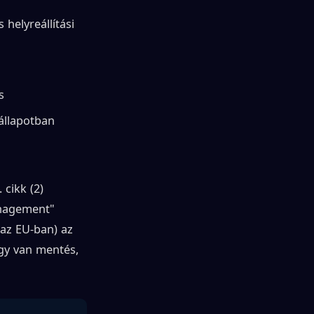
 helyreállítási
s
 állapotban
cikk (2)
anagement"
 az EU-ban) az
gy van mentés,