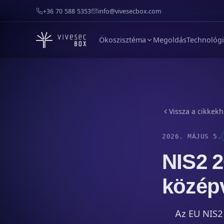
+36 70 588 5353
info@vivesecbox.com
Ökoszisztéma
Megoldás
Technológ
Vissza a cikkek
2026. MÁJUS 5.
NIS2 2
középv
Az EU NIS2 