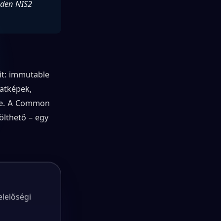
nden NIS2
it: immutable
natképek,
sre. A Common
tölthető – egy
elelőségi