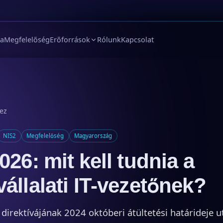
ia
Megfelelőség
Erőforrások
Rólunk
Kapcsolat
hez
NIS2
Megfelelőség
Magyarország
026: mit kell tudnia a
állalati IT-vezetőnek?
direktívájának 2024 októberi átültetési határideje 