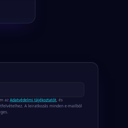
om az
Adatvédelmi tájékoztatót
, és
tfelvételhez. A leiratkozás minden e-mailből
éges.