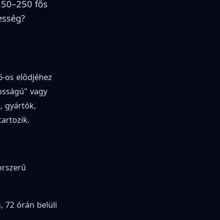
 50–250 fős
esség?
6-os elődjéhez
tosságú" vagy
, gyártók,
artozik.
orszerű
, 72 órán belüli