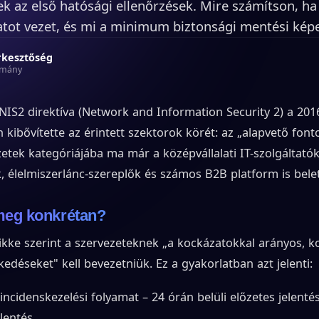
k az első hatósági ellenőrzések. Mire számítson, ha
latot vezet, és mi a minimum biztonsági mentési kép
rkesztőség
smány
NIS2 direktíva (Network and Information Security 2) a 201
 kibővítette az érintett szektorok körét: az „alapvető fon
etek kategóriájába ma már a középvállalati IT-szolgáltatók
k, élelmiszerlánc-szereplők és számos B2B platform is belet
 meg konkrétan?
cikke szerint a szervezeteknek „a kockázatokkal arányos, k
kedéseket" kell bevezetniük. Ez a gyakorlatban azt jelenti:
ncidenskezelési folyamat – 24 órán belüli előzetes jelentés
elentés