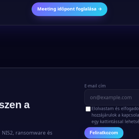
Meeting időpont foglalása →
E-mail cím
szen a
Elolvastam és elfogad
hozzájárulok a kapcsola
egy kattintással lehets
b NIS2, ransomware és
Feliratkozom