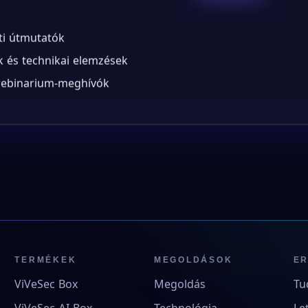
ti útmutatók
 és technikai elemzések
 webinarium-meghívók
TERMÉKEK
MEGOLDÁSOK
E
ViVeSec Box
Megoldás
Tu