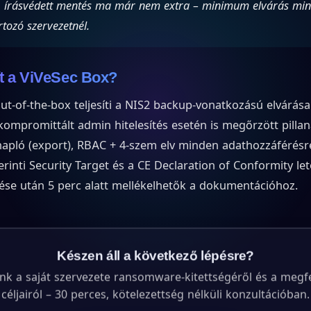
, írásvédett mentés ma már nem extra – minimum elvárás mi
rtozó szervezetnél.
t a ViVeSec Box?
ut-of-the-box teljesíti a NIS2 backup-vonatkozású elvárása
 kompromittált admin hitelesítés esetén is megőrzött pilla
-napló (export), RBAC + 4-szem elv minden adathozzáféré
zerinti Security Target és a CE Declaration of Conformity le
rése után 5 perc alatt mellékelhetők a dokumentációhoz.
Készen áll a következő lépésre?
nk a saját szervezete ransomware-kitettségéről és a megf
céljairól – 30 perces, kötelezettség nélküli konzultációban.