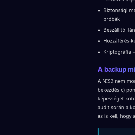
Biztonsági me
próbák
Beszállítói lá
Hozzáférés-ke
Kriptográfia 
A backup mi
A NIS2 nem mond
bekezdés c) po
képességet köte
audit során a k
az is kell, hog