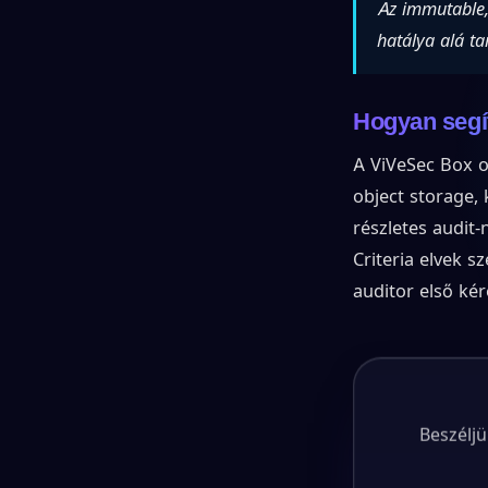
Az immutable
hatálya alá ta
Hogyan segí
A ViVeSec Box o
object storage,
részletes audit
Criteria elvek s
auditor első ké
Beszéljü